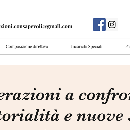
azioni.consapevoli@gmail.com
Composizione direttivo
Incarichi Speciali
Pat
razioni a confro
torialità e nuove 