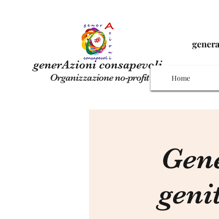
gener
generAzioni consapevoli
Organizzazione no-profit
Home
Gene
geni