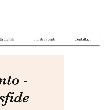
ti digitali
I nostri Eventi
Contattaci
nto -
sfide