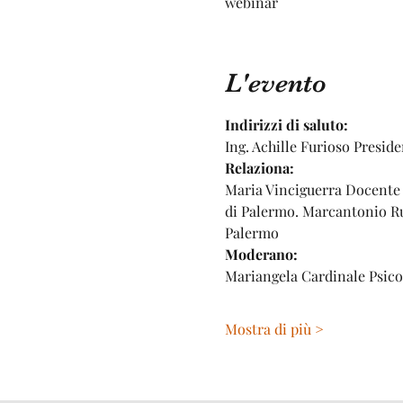
webinar
L'evento
Indirizzi di saluto: 
Ing. Achille Furioso Presid
Relaziona: 
Maria Vinciguerra Docente d
di Palermo. Marcantonio Ruis
Palermo 
Moderano: 
Mariangela Cardinale Psico
Mostra di più >